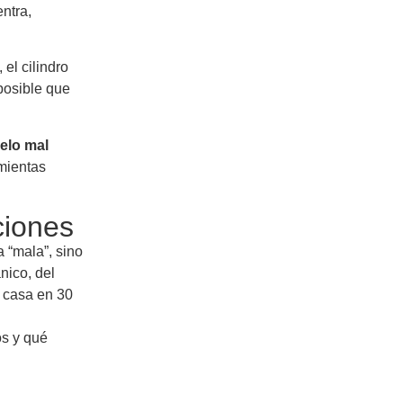
entra,
 el cilindro
posible que
elo mal
amientas
ciones
 “mala”, sino
ico, del
u casa en 30
os y qué