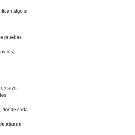
fican algo si
uye pruebas
óviles).
 ensayo.
les,
, donde cada
de ataque