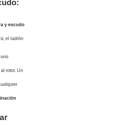
cudo:
ura y escudo
; el ladrón
a uno
al rotor. Un
cualquier
inación
ar