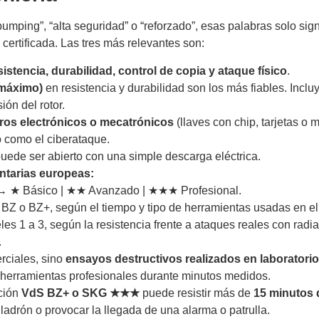
ping”, “alta seguridad” o “reforzado”, esas palabras solo signi
ertificada. Las tres más relevantes son:
sistencia, durabilidad, control de copia y ataque físico
.
(máximo)
en resistencia y durabilidad son los más fiables. Incl
ión del rotor.
dros electrónicos o mecatrónicos
(llaves con chip, tarjetas o m
o como el ciberataque.
ede ser abierto con una simple descarga eléctrica.
ntarias europeas:
 ★ Básico | ★★ Avanzado | ★★★ Profesional.
BZ o BZ+, según el tiempo y tipo de herramientas usadas en el
es 1 a 3, según la resistencia frente a ataques reales con radia
.
rciales, sino
ensayos destructivos realizados en laboratorio
herramientas profesionales durante minutos medidos.
ación
VdS BZ+ o SKG ★★★
puede resistir más de
15 minutos 
l ladrón o provocar la llegada de una alarma o patrulla.