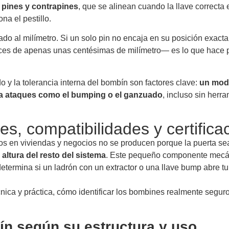
s
pines y contrapines
, que se alinean cuando la llave correcta 
na el pestillo.
ado al milímetro. Si un solo pin no encaja en su posición exacta,
ces de apenas unas centésimas de milímetro— es lo que hace 
o y la tolerancia interna del bombín son factores clave:
un mod
ita ataques como el bumping o el ganzuado
, incluso sin herr
s, compatibilidades y certifica
s en viviendas y negocios no se producen porque la puerta sea
altura del resto del sistema
. Este pequeño componente mecán
etermina si un ladrón con un extractor o una llave bump abre t
nica y práctica, cómo identificar los bombines realmente segur
ín según su estructura y uso