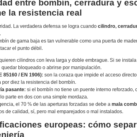
idad entre bombín, cerradura y es
ne la resistencia real
uridad. La verdadera defensa se logra cuando
cilindro, cerrad
.
bín de gama baja es tan vulnerable como una puerta de madera
tacar el punto débil.
quieren cilindros con leva larga y doble embrague. Si se instal
e quedar bloqueado o abrirse por manipulación.
 85160 / EN 1906):
son la coraza que impide el acceso directo 
a por diez la resistencia del bombín.
ría pasante:
si el bombín no tiene un puente interno reforzado, 
n lo parte en dos con una simple mordaza.
gencia, el 70 % de las aperturas forzadas se debe a
mala comb
os de calidad, sí, pero mal emparejados o mal instalados.
ificaciones europeas: cómo separ
niería