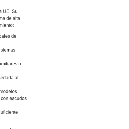
la UE. Su
ma de alta
miento:
pales de
sistemas
amiliares o
ertada al
 modelos
d con escudos
uficiente