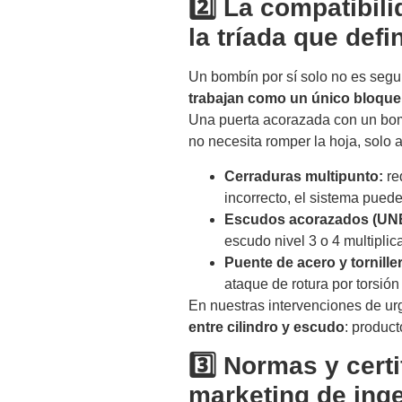
2️⃣ La compatibil
la tríada que defi
Un bombín por sí solo no es seg
trabajan como un único bloque
Una puerta acorazada con un bom
no necesita romper la hoja, solo a
Cerraduras multipunto:
re
incorrecto, el sistema pued
Escudos acorazados (UNE
escudo nivel 3 o 4 multiplic
Puente de acero y tornille
ataque de rotura por torsió
En nuestras intervenciones de ur
entre cilindro y escudo
: product
3️⃣ Normas y cert
marketing de inge