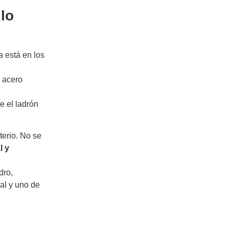
lo
a está en los
e acero
e el ladrón
terio. No se
l y
dro,
al y uno de