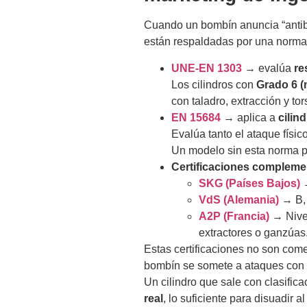
Cuando un bombín anuncia “antibum
están respaldadas por una norma c
UNE-EN 1303
→ evalúa
re
Los cilindros con
Grado 6 
con taladro, extracción y tors
EN 15684
→ aplica a
cilin
Evalúa tanto el ataque físic
Un modelo sin esta norma pu
Certificaciones compleme
SKG (Países Bajos)
→
VdS (Alemania)
→ B, 
A2P (Francia)
→ Nivel
extractores o ganzúas
Estas certificaciones no son come
bombín se somete a ataques con 
Un cilindro que sale con clasific
real
, lo suficiente para disuadir a