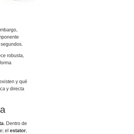
embargo,
omponente
n segundos.
ece robusta,
 forma
existen y qué
ca y directa
na
ta
. Dentro de
e; el
estator
,