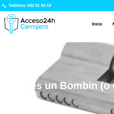
Teléfono: 642 81 54 18
Inicio
¿Qué es un Bombín (o 