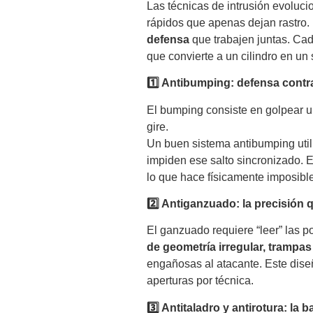
Las técnicas de intrusión evoluci
rápidos que apenas dejan rastro
defensa
que trabajen juntas. Cada
que convierte a un cilindro en un 
1️⃣ Antibumping: defensa cont
El bumping consiste en golpear u
gire.
Un buen sistema antibumping uti
impiden ese salto sincronizado. E
lo que hace físicamente imposible
2️⃣ Antiganzuado: la precisión 
El ganzuado requiere “leer” las p
de geometría irregular, trampas 
engañosas al atacante. Este dise
aperturas por técnica.
3️⃣ Antitaladro y antirotura: la b