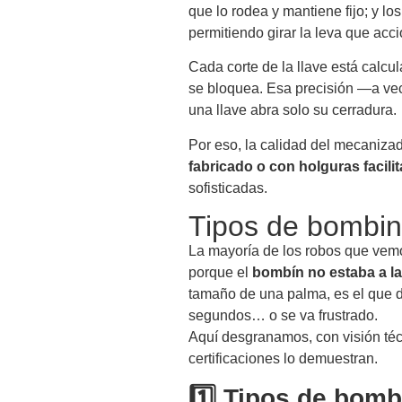
que lo rodea y mantiene fijo; y lo
permitiendo girar la leva que accio
Cada corte de la llave está calcul
se bloquea. Esa precisión —a ve
una llave abra solo su cerradura.
Por eso, la calidad del mecanizad
fabricado o con holguras facil
sofisticadas.
Tipos de bombine
La mayoría de los robos que vemo
porque el
bombín no estaba a la 
tamaño de una palma, es el que d
segundos… o se va frustrado.
Aquí desgranamos, con visión téc
certificaciones lo demuestran.
1️⃣ Tipos de bomb