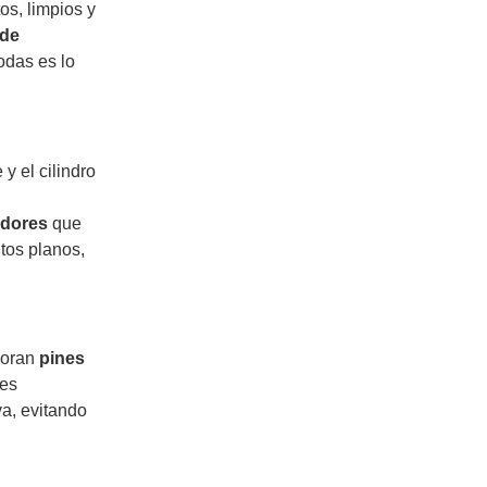
os, limpios y
 de
odas es lo
y el cilindro
adores
que
tos planos,
rporan
pines
nes
a, evitando