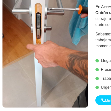
En Acces
Coirós
r
cerrajer
darte so
Sabemos 
trabajam
momento
Llega
Precio
Traba
Urgen
Lla