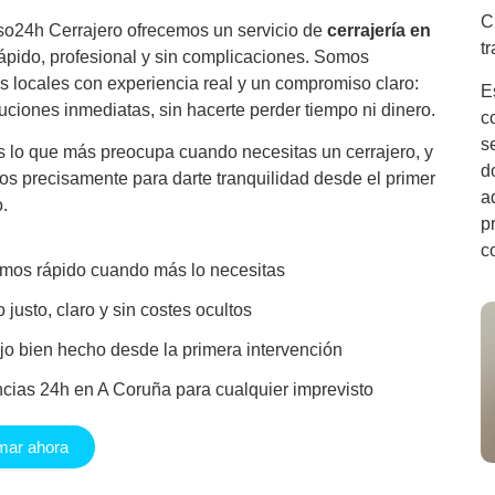
C
o24h Cerrajero ofrecemos un servicio de
cerrajería en
t
ápido, profesional y sin complicaciones. Somos
os locales con experiencia real y un compromiso claro:
E
luciones inmediatas, sin hacerte perder tiempo ni dinero.
c
s
lo que más preocupa cuando necesitas un cerrajero, y
d
os precisamente para darte tranquilidad desde el primer
a
.
p
c
mos rápido cuando más lo necesitas
 justo, claro y sin costes ocultos
jo bien hecho desde la primera intervención
cias 24h en A Coruña para cualquier imprevisto
mar ahora