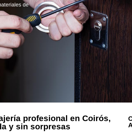
materiales de
ajería profesional en Coirós,
C
A
da y sin sorpresas